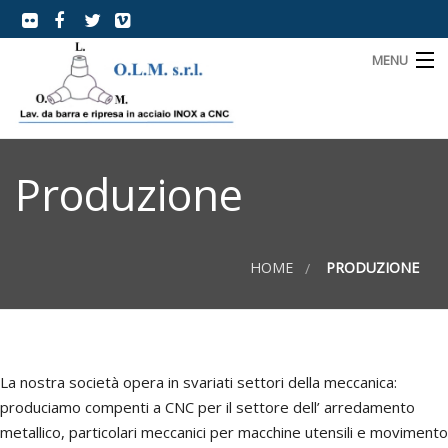
MENU
Home
Produzione
Chi siamo
Parco Macchine
HOME
PRODUZIONE
Produzione
Contatti
La nostra società opera in svariati settori della meccanica:
Lavora con noi
produciamo compenti a CNC per il settore dell’ arredamento
metallico, particolari meccanici per macchine utensili e movimento